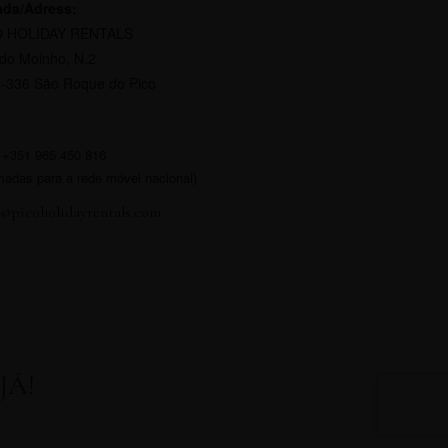
da/Adress:
O HOLIDAY RENTALS
do Moinho, N.2
-336 São Roque do Pico
: +351 965 450 816
adas para a rede móvel nacional)
l@picoholidayrentals.com
JÁ!