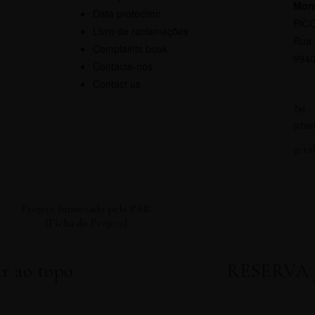
Mora
Data protection
PIC
Livro de reclamações
Rua 
Complaints book
9940
Contacte-nos
Contact us
Tel.
(cham
gera
Projeto financiado pelo PRR
[Ficha do Projeto]
r ao topo
RESERVA 