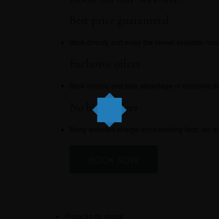
Best price guaranteed
Book directly and enjoy the lowest available rate
Exclusive offers
Book directly and take advantage of exclusive de
No hidden fees
Many websites charge extra booking fees; we do
BOOK NOW
Proteção de dados